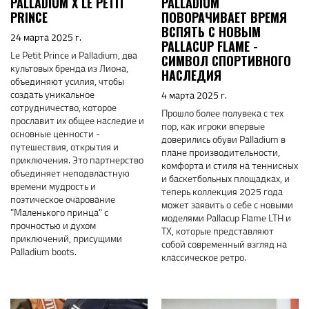
PALLADIUM X LE PETIT
PALLADIUM
PRINCE
ПОВОРАЧИВАЕТ ВРЕМЯ
ВСПЯТЬ С НОВЫМ
24 марта 2025 г.
PALLACUP FLAME -
Le Petit Prince и Palladium, два
СИМВОЛ СПОРТИВНОГО
культовых бренда из Лиона,
НАСЛЕДИЯ
объединяют усилия, чтобы
создать уникальное
4 марта 2025 г.
сотрудничество, которое
Прошло более полувека с тех
прославит их общее наследие и
пор, как игроки впервые
основные ценности -
доверились обуви Palladium в
путешествия, открытия и
плане производительности,
приключения. Это партнерство
комфорта и стиля на теннисных
объединяет неподвластную
и баскетбольных площадках, и
времени мудрость и
теперь коллекция 2025 года
поэтическое очарование
может заявить о себе с новыми
"Маленького принца" с
моделями Pallacup Flame LTH и
прочностью и духом
TX, которые представляют
приключений, присущими
собой современный взгляд на
Palladium boots.
классическое ретро.